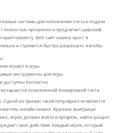
тежные системы для пополнения счета и подачи
айт полностью прозрачен и предлагает широкий
 криптовалюту. Веб-сайт казино прост в
нальна и стремится быстро разрешать жалобы.
ы.
ни играют в игры.
димые инструменты для игры.
и доступны бесплатно.
тки караются пожизненной блокировкой счета.
 Одной из причин такой популярности является
зователь онлайн казино. Крупные выигрыши
анс, игрок должен войти в профиль, найти раздел
ерждает свои действия. Каждый игрок, который