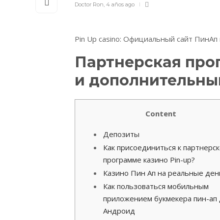
Doctor Ron
,
4 años ago
Pin Up casino: Официальный сайт ПинАп
Партнерская прог
и дополнительны
Content
Депозиты
Как присоединиться к партнерс
программе казино Pin-up?
Казино Пин Ап на реальные ден
Как пользоваться мобильным
приложением букмекера пин-ап 
Андроид