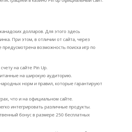
гистрацией в казино Pin up официальный сайт.
канадских долларов. Для этого здесь
ка. При этом, в отличии от сайта, через
е предусмотрена возможность поиска игр по
чету на сайте Pin Up.
считанные на широкую аудиторию.
ународных норм и правил, которые гарантируют
рах, что и на официальном сайте.
легко интегрировать различные продукты.
ственный бонус в размере 250 бесплатных