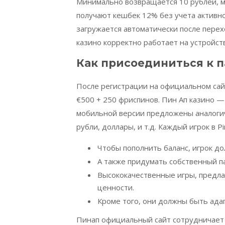
Минимально возвращается 10 рублей, 
получают кешбек 12% без учета активно
загружается автоматически после перех
казино корректно работает на устройст
Как присоединиться к п
После регистрации на официальном сай
€500 + 250 фриспинов. Пин Ап казино —
мобильной версии предложены аналогичн
рубли, доллары, и т.д. Каждый игрок в P
Чтобы пополнить баланс, игрок до
А также придумать собственный па
Высококачественные игры, предла
ценности.
Кроме того, они должны быть ада
Пинап официальный сайт сотрудничает 