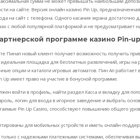
максимальная сумма не может превышать наибольший депоз
сти на сайте. Версия онлайн казино Pin Up, предназначенна
ода на сайт с телефона. Одного касания экрана достаточно д
вах с любой популярной платформой и не предусматривает н
артнерской программе казино Pin-up
те Пинап новый клиент получает возможность получить прив
 идеальная площадка для бесплатных развлечений, игры на 
ые опции и каталоги игровых автоматов. Пин Ап работает в
in Up имеет право на участие в бонусной программе.
лжен войти в профиль, найти раздел Касса и вкладку для поп
роль, логин для входа в игорное заведение и выбрать основ
гаемые Pin Up Casino, способствуют повышению общего уро
птированы для мобильных устройств и иметь онлайн-поддер
только с надежными платежными системами, обеспечивая в