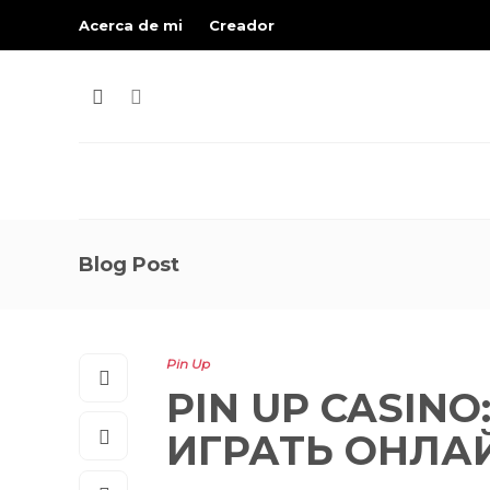
Acerca de mi
Creador
Blog Post
Pin Up
PIN UP CASI
ИГРАТЬ ОНЛА