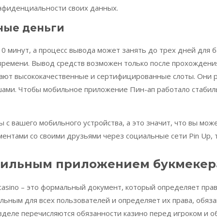
нфиденциальности своих данных.
ные деньги
10 минут, а процесс вывода может занять до трех дней для 
ремени. Вывод средств возможен только после прохождения
ают высококачественные и сертифицированные слоты. Они 
ами. Чтобы мобильное приложение Пин-ап работало стабил
ы с вашего мобильного устройства, а это значит, что вы мож
нтами со своими друзьями через социальные сети Pin Up, та
бильным приложением букмекер
casino – это формальный документ, который определяет пра
ельным для всех пользователей и определяет их права, обяза
азделе перечисляются обязанности казино перед игроком и 