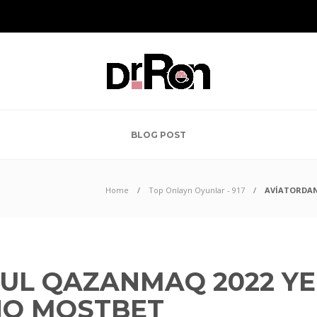
BLOG POST
Home
Top Onlayn Oyunlar - 917
AVİATORDAN
UL QAZANMAQ 2022 YE
NO MOSTBET