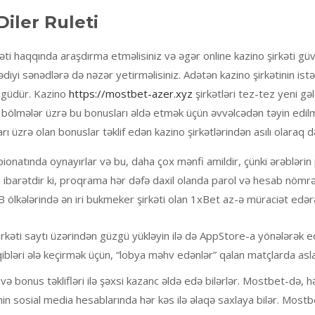
iler Ruleti
ti haqqında araşdırma etməlisiniz və əgər online kazino şirkəti güvə
ədiyi sənədlərə də nəzər yetirməlisiniz. Adətən kazino şirkətinin ist
 güdür. Kazino
https://mostbet-azer.xyz
şirkətləri tez-tez yeni gəl
igər bölmələr üzrə bu bonusları əldə etmək üçün əvvəlcədən təyin ed
rı üzrə olan bonuslar təklif edən kazino şirkətlərindən asılı olaraq də
ionatında oynayırlar və bu, daha çox mənfi amildir, çünki ərəblərin 
ibarətdir ki, proqrama hər dəfə daxil olanda parol və hesab nömrən
B ölkələrində ən iri bukmeker şirkəti olan 1xBet az-ə müraciət ed
kəti saytı üzərindən güzgü yükləyin ilə də AppStore-a yönələrək edə
ibləri ələ keçirmək üçün, “lobya məhv edənlər” qalan matçlarda asla
bonus təklifləri ilə şəxsi kazanc əldə edə bilərlər. Mostbet-də, hər
mçinin sosial media hesablarında hər kəs ilə əlaqə saxlaya bilər. Mo