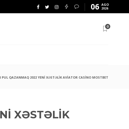
06
AGO
2026
0
 PUL QAZANMAQ 2022 YENİ XƏSTƏLİK AVİATOR CASİNO MOSTBET
Nİ XƏSTƏLİK