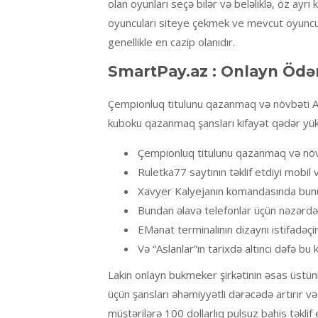
olan oyunları seçə bilər və beləliklə, öz ayr
oyuncuları siteye çekmek ve mevcut oyuncular
genellikle en cazip olanıdır.
SmartPay.az : Onlayn Ödən
Çempionluq titulunu qazanmaq və növbəti Av
kuboku qazanmaq şansları kifayət qədər yüksə
Çempionluq titulunu qazanmaq və nö
Ruletka77 saytının təklif etdiyi mobil
Xavyer Kalyejanın komandasında bunun
Bundan əlavə telefonlar üçün nəzərdə 
EManat terminalının dizaynı istifadəçin
Və “Aslanlar”ın tarixdə altıncı dəfə b
Lakin onlayn bukmeker şirkətinin əsas üstün
üçün şansları əhəmiyyətli dərəcədə artırır və
müştərilərə 100 dollarlıq pulsuz bahis təklif