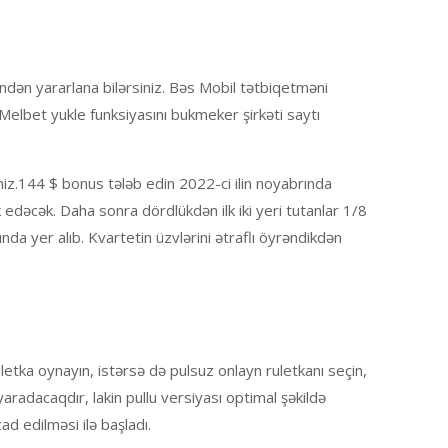
ndən yararlana bilərsiniz. Bəs Mobil tətbiqetməni
 Melbet yukle funksiyasını bukmeker şirkəti saytı
niz.144 $ bonus tələb edin 2022-ci ilin noyabrında
dəcək. Daha sonra dördlükdən ilk iki yeri tutanlar 1/8
a yer alıb. Kvartetin üzvlərini ətraflı öyrəndikdən
uletka oynayın, istərsə də pulsuz onlayn ruletkanı seçin,
yaradacaqdır, lakin pullu versiyası optimal şəkildə
d edilməsi ilə başladı.