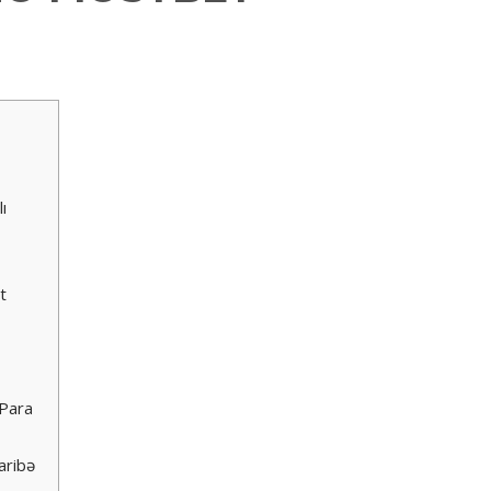
ı
t
 Para
aribə