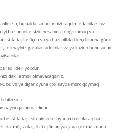
nlidirsə, bu halda sənədlərinizi təqdim edə bilərsiniz.
ədiyi bu sənədlər sizin hesabınızı doğrulamaq və
ən istifadəçilər üçün və ya bəzi pillələri keçdiklərinə görə
ilmiş, etməyiniz gərəkən addımlar və ya kazino bonusunun
yişə bilər.
parlaq lideri yoxdur.
izi daxil etməli olmayacaqsınız.
ərək, bu və ya digər oyuna çox sayda mərc qoymaq
 bilərsiniz.
n payını qazanmalıdırlar.
 bir istifadəçi, sitenin veb saytına daxil olaraq hər
stbet-də, müştərilər, özü üçün ən yaxşı və çox məsafədə