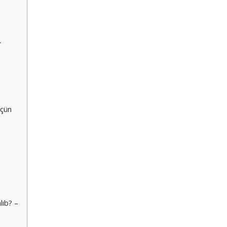
–
üçün
lıb? –