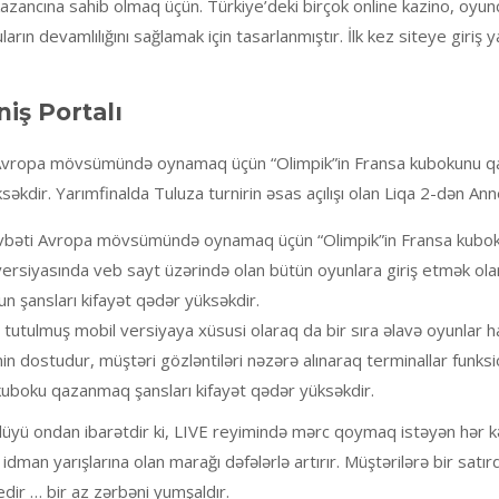
ı kazancına sahib olmaq üçün. Türkiye’deki birçok online kazino, oyun
ın devamlılığını sağlamak için tasarlanmıştır. İlk kez siteye giriş
iş Portalı
ropa mövsümündə oynamaq üçün “Olimpik”in Fransa kubokunu qazanm
kdir. Yarımfinalda Tuluza turnirin əsas açılışı olan Liqa 2-dən Anne
vbəti Avropa mövsümündə oynamaq üçün “Olimpik”in Fransa kubok
 versiyasında veb sayt üzərində olan bütün oyunlara giriş etmək ola
 şansları kifayət qədər yüksəkdir.
tutulmuş mobil versiyaya xüsusi olaraq da bir sıra əlavə oyunlar ha
in dostudur, müştəri gözləntiləri nəzərə alınaraq terminallar funksio
u kuboku qazanmaq şansları kifayət qədər yüksəkdir.
lüyü ondan ibarətdir ki, LIVE reyimində mərc qoymaq istəyən hər kəs
 idman yarışlarına olan marağı dəfələrlə artırır. Müştərilərə bir sat
 edir … bir az zərbəni yumşaldır.