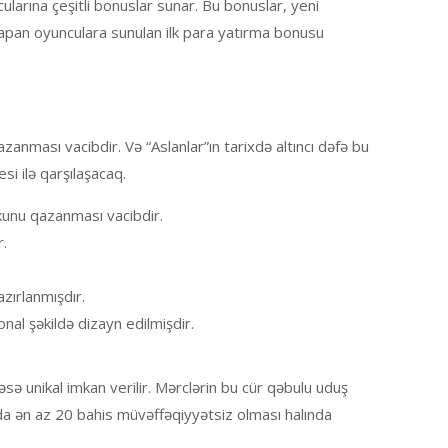
cularına çeşitli bonuslar sunar. Bu bonuslar, yeni
 yapan oyunculara sunulan ilk para yatırma bonusu
ası vacibdir. Və “Aslanlar”ın tarixdə altıncı dəfə bu
si ilə qarşılaşacaq.
unu qazanması vacibdir.
r.
zırlanmışdır.
nal şəkildə dizayn edilmişdir.
ə unikal imkan verilir. Mərclərin bu cür qəbulu uduş
ırda ən az 20 bahis müvəffəqiyyətsiz olması halında