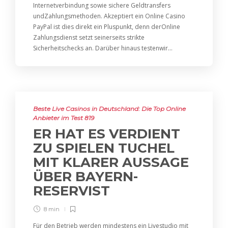
Internetverbindung sowie sichere Geldtransfers
undZahlungsmethoden. Akzeptiert ein Online Casino
PayPal ist dies direkt ein Pluspunkt, denn derOnline
Zahlungsdienst setzt seinerseits strikte
Sicherheitschecks an. Darüber hinaus testenwir…
Beste Live Casinos in Deutschland: Die Top Online
Anbieter im Test 819
ER HAT ES VERDIENT
ZU SPIELEN TUCHEL
MIT KLARER AUSSAGE
ÜBER BAYERN-
RESERVIST
8 min
Für den Betrieb werden mindestens ein Livestudio mit