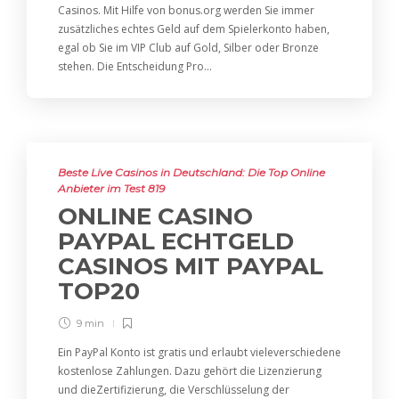
Casinos. Mit Hilfe von bonus.org werden Sie immer
zusätzliches echtes Geld auf dem Spielerkonto haben,
egal ob Sie im VIP Club auf Gold, Silber oder Bronze
stehen. Die Entscheidung Pro…
Beste Live Casinos in Deutschland: Die Top Online
Anbieter im Test 819
ONLINE CASINO
PAYPAL ECHTGELD
CASINOS MIT PAYPAL
TOP20
9 min
Ein PayPal Konto ist gratis und erlaubt vieleverschiedene
kostenlose Zahlungen. Dazu gehört die Lizenzierung
und dieZertifizierung, die Verschlüsselung der