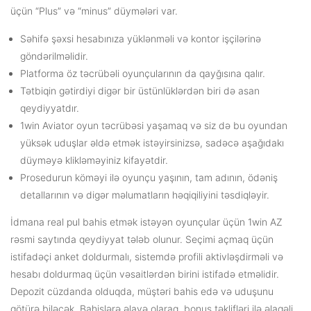
üçün “Plus” və “minus” düymələri var.
Səhifə şəxsi hesabınıza yüklənməli və kontor işçilərinə
göndərilməlidir.
Platforma öz təcrübəli oyunçularının da qayğısına qalır.
Tətbiqin gətirdiyi digər bir üstünlüklərdən biri də asan
qeydiyyatdır.
1win Aviator oyun təcrübəsi yaşamaq və siz də bu oyundan
yüksək uduşlar əldə etmək istəyirsinizsə, sadəcə aşağıdakı
düyməyə klikləməyiniz kifayətdir.
Prosedurun köməyi ilə oyunçu yaşının, tam adının, ödəniş
detallarının və digər məlumatların həqiqiliyini təsdiqləyir.
İdmana real pul bahis etmək istəyən oyunçular üçün 1win AZ
rəsmi saytında qeydiyyat tələb olunur. Seçimi açmaq üçün
istifadəçi anket doldurmalı, sistemdə profili aktivləşdirməli və
hesabı doldurmaq üçün vəsaitlərdən birini istifadə etməlidir.
Depozit cüzdanda olduqda, müştəri bahis edə və uduşunu
götürə biləcək. Bahislərə əlavə olaraq, bonus təklifləri ilə əlaqəli