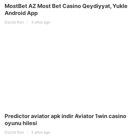
MostBet AZ Most Bet Casino Qeydiyyat, Yukle
Android App
Doctor Ron
3 años ago
Predictor aviator apk indir Aviator 1win casino
oyunu hilesi
Doctor Ron
3 años ago