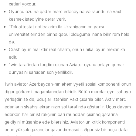
xətləri yoxdur.
Oyunçu özü nə qədər mərc edəcəyinə və raundu nə vaxt
kəsmək istədiyinə qərar verir.
“Tək attestat nəticələrim ilə Ukraniyanın ən yaxşı
universitetlərindən birinə qəbul olduğuma inana bilmirəm hələ
də.
Crash oyun malikdir real charm, onun unikal oyun mexanika
edir.
1win tərəfindən təqdim olunan Aviator oyunu onlayn qumar
dünyasını sarsıdan son yenilikdir.
1win aviator Azerbaycan-nın əhəmiyyətli sosial komponenti onun
digər görkəmli məqamlarından biridir. Bütün mərclər eyni sahəyə
yerləşdirilsə də, uduşlar istənilən vaxt çıxarıla bilər. Aktiv mərc
edənlərin siyahısı ekranınızın sol tərəfində göstərilir. Uçuş davam
edərkən hər bir iştirakçının cari raunddan çıxmaq qərarına
gəldiyini müşahidə edə bilərsiniz. Aviator-un kritik komponenti
onun yüksək qazanclar qazandırmasıdır. Əgər siz bir neçə dəfə