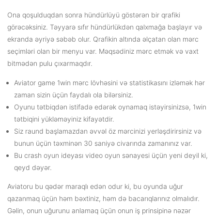
Ona qoşulduqdan sonra hündürlüyü göstərən bir qrafiki
görəcəksiniz. Təyyarə sıfır hündürlükdən qalxmağa başlayır və
ekranda əyriyə səbəb olur. Qrafikin altında əlçatan olan mərc
seçimləri olan bir menyu var. Məqsədiniz mərc etmək və vaxt
bitmədən pulu çıxarmaqdır.
Aviator game 1win mərc lövhəsini və statistikasını izləmək hər
zaman sizin üçün faydalı ola bilərsiniz.
Oyunu tətbiqdən istifadə edərək oynamaq istəyirsinizsə, 1win
tətbiqini yükləməyiniz kifayətdir.
Siz raund başlamazdan əvvəl öz mərcinizi yerləşdirirsiniz və
bunun üçün təxminən 30 saniyə civarında zamanınız var.
Bu crash oyun ideyası video oyun sənayesi üçün yeni deyil ki,
qeyd dəyər.
Aviatoru bu qədər maraqlı edən odur ki, bu oyunda uğur
qazanmaq üçün həm bəxtiniz, həm də bacarıqlarınız olmalıdır.
Gəlin, onun uğurunu anlamaq üçün onun iş prinsipinə nəzər