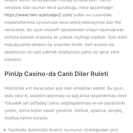
versiyası sizə oyunun necə qurulduğu, necə qazanmağın
https://www.1win-azerbaijan2.com/
yolları və yuxarıdakı
məsləhətlərimizi oyununuza necə tətbiq edəcəyinizə dair fikir
verəcəkdir. Bu oyun müxtəlif səbəblərdən onlayn kazinolardan
istifadə edənlər arasında ən yüksək reytinqə malikdir. Sizin daim
məsuliyyətdə olmanız da onlardan biridir. 1win aviator-da
qazancınızı nə vaxt çəkmək istədiyinizə yalnız siz qərar verə
bilərsiniz.
PinUp Casino-da Canlı Diler Ruleti
Hündürlük son dərəcədən asılı olan əmsaldan asılıdır. Bu oyun,
əsas odur ki, ləzzətini qaçırmaq və sağ anda dayandırmaq deyil.
Yüksəklik set istifadəçi bahis nağdlaşdırılması əvvəl dayandırılır
yedim, sonra bütün vəsait yandırılır. Söhbət, əyləncə, tanışlıq,
dostluq hamısı burada.
Kazinoda (kazinoda) Aviator oyununun strategiyaları yeni