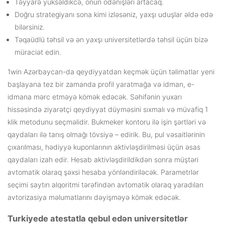
Təyyarə yüksəldikcə, onun ödənişləri artacaq.
Doğru strategiyanı sona kimi izləsəniz, yaxşı uduşlar əldə edə
bilərsiniz.
Təqaüdlü təhsil və ən yaxşı universitetlərdə təhsil üçün bizə
müraciət edin.
1win Azərbaycan-da qeydiyyatdan keçmək üçün təlimatlar yeni
başlayana tez bir zamanda profil yaratmağa və idman, e-
idmana mərc etməyə kömək edəcək. Səhifənin yuxarı
hissəsində ziyarətçi qeydiyyat düyməsini sıxmalı və müvafiq 1
klik metodunu seçməlidir. Bukmeker kontoru ilə işin şərtləri və
qaydaları ilə tanış olmağı tövsiyə – edirik. Bu, pul vəsaitlərinin
çıxarılması, hədiyyə kuponlarının aktivləşdirilməsi üçün əsas
qaydaları izah edir. Hesab aktivləşdirildikdən sonra müştəri
avtomatik olaraq şəxsi hesaba yönləndiriləcək. Parametrlər
seçimi saytın alqoritmi tərəfindən avtomatik olaraq yaradılan
avtorizasiya məlumatlarını dəyişməyə kömək edəcək.
Turkiyede atestatla qebul edən universitetlər