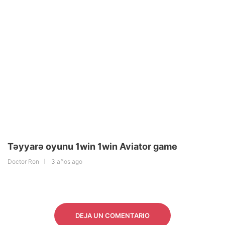
Təyyarə oyunu 1win 1win Aviator game
Doctor Ron
3 años ago
DEJA UN COMENTARIO