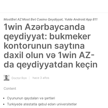
MostBet AZ Most Bet Casino Qeydiyyat, Yukle Android App 811
1win Azərbaycanda
qeydiyyat: bukmeker
kontorunun saytına
daxil olun və 1win AZ-
da qeydiyyatdan keçin
hace 3 años
Doctor Ron
Content
Oyununun qaydaları və şərtləri
Turkiyede atestatla qebul edən universitetlər