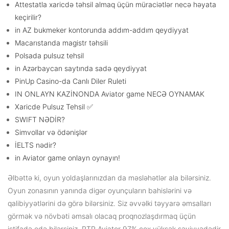
Attestatla xaricdə təhsil almaq üçün müraciətlər necə həyata
keçirilir?
in AZ bukmeker kontorunda addım-addım qeydiyyat
Macarıstanda magistr təhsili
Polsada pulsuz tehsil
in Azərbaycan saytında sadə qeydiyyat
PinUp Casino-da Canlı Diler Ruleti
IN ONLAYN KAZİNONDA Aviator game NECƏ OYNAMAK
Xaricde Pulsuz Tehsil ✅
SWIFT NƏDİR?
Simvollar və ödənişlər
İELTS nədir?
in Aviator game onlayn oynayın!
Əlbəttə ki, oyun yoldaşlarınızdan da məsləhətlər ala bilərsiniz.
Oyun zonasının yanında digər oyunçuların bahislərini və
qalibiyyətlərini də görə bilərsiniz. Siz əvvəlki təyyarə əmsalları
görmək və növbəti əmsalı olacaq proqnozlaşdırmaq üçün
istifadə edə bilərsiniz. RTP Aviator 97% çox yüksək səviyyədədir